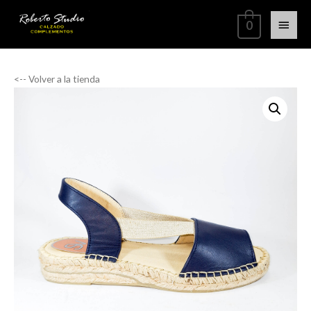
0
<-- Volver a la tienda