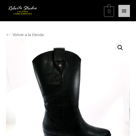
0
<-- Volver a la tienda