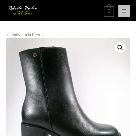
0
<-- Volver a la tienda