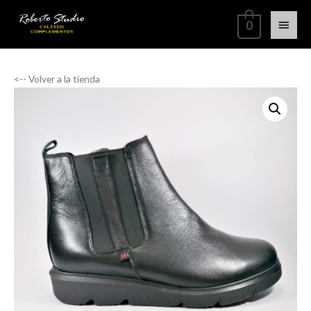
0
<-- Volver a la tienda