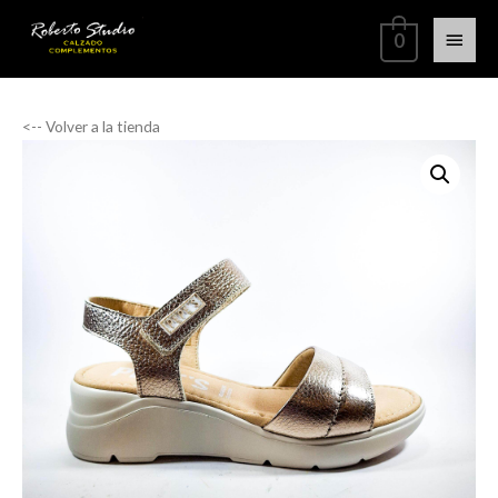
0
<-- Volver a la tienda