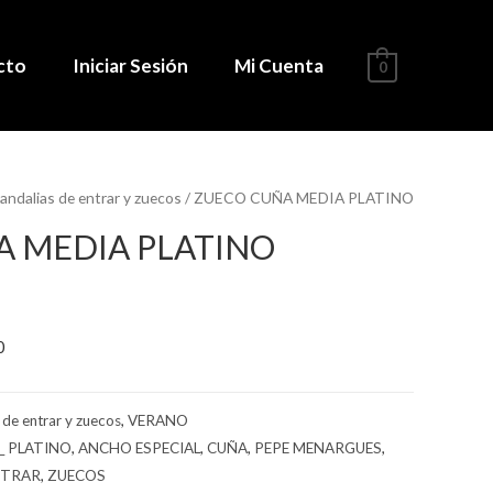
cto
Iniciar Sesión
Mi Cuenta
0
andalias de entrar y zuecos
/ ZUECO CUÑA MEDIA PLATINO
A MEDIA PLATINO
0
 de entrar y zuecos
,
VERANO
_ PLATINO
,
ANCHO ESPECIAL
,
CUÑA
,
PEPE MENARGUES
,
NTRAR
,
ZUECOS