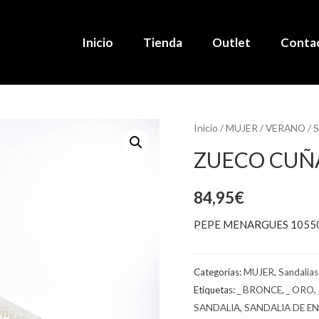
Inicio
Tienda
Outlet
Conta
Inicio
/
MUJER
/
VERANO
/
S
ZUECO CUÑ
84,95
€
PEPE MENARGUES 1055
Categorías:
MUJER
,
Sandalias
Etiquetas:
_ BRONCE
,
_ ORO
,
SANDALIA
,
SANDALIA DE E