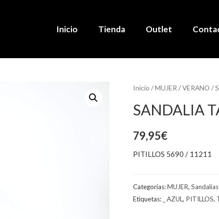
Inicio
Tienda
Outlet
Conta
Inicio
/
MUJER
/
VERANO
/
S
SANDALIA 
79,95
€
PITILLOS 5690 / 11211
Categorías:
MUJER
,
Sandalias
Etiquetas:
_ AZUL
,
PITILLOS
,