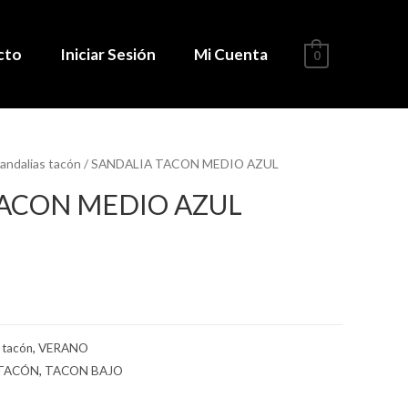
cto
Iniciar Sesión
Mi Cuenta
0
andalias tacón
/ SANDALIA TACON MEDIO AZUL
TACON MEDIO AZUL
 tacón
,
VERANO
TACÓN
,
TACON BAJO