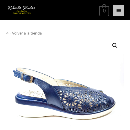
0
<-- Volver a la tienda