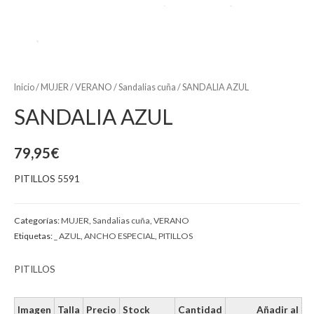
Inicio
/
MUJER
/
VERANO
/
Sandalias cuña
/ SANDALIA AZUL
SANDALIA AZUL
79,95
€
PITILLOS 5591
Categorías:
MUJER
,
Sandalias cuña
,
VERANO
Etiquetas:
_ AZUL
,
ANCHO ESPECIAL
,
PITILLOS
PITILLOS
Imagen
Talla
Precio
Stock
Cantidad
Añadir al