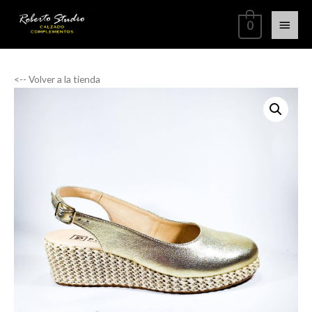
0
<-- Volver a la tienda