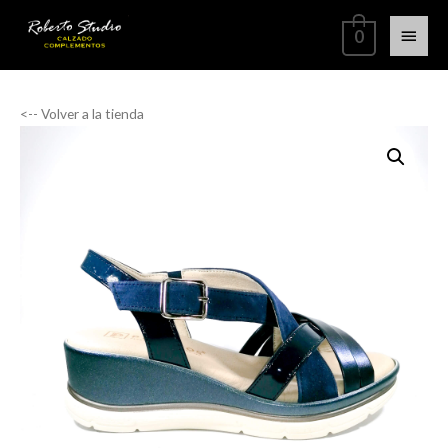
0
<-- Volver a la tienda