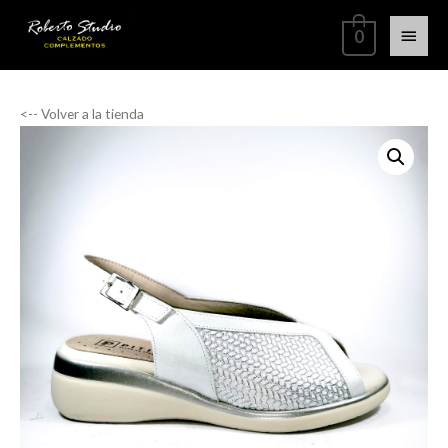
0
<-- Volver a la tienda