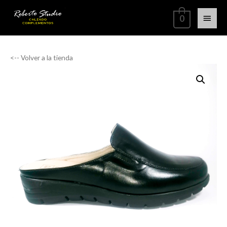
0
<-- Volver a la tienda