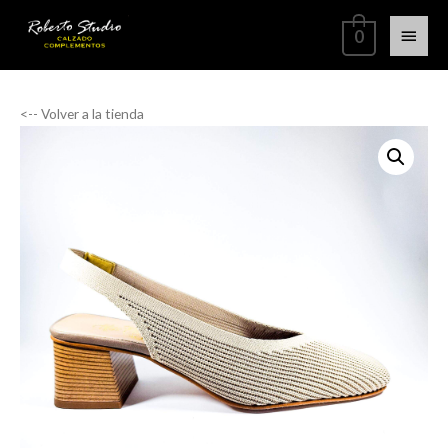
0
<-- Volver a la tienda