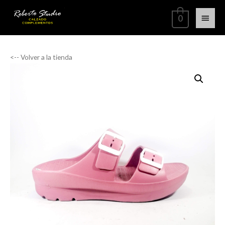
0
<-- Volver a la tienda