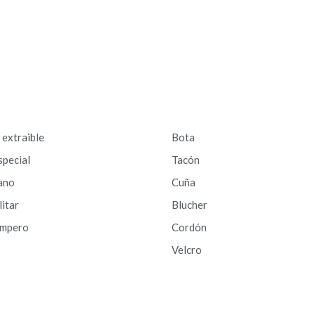
a extraible
Bota
special
Tacón
ano
Cuña
litar
Blucher
ampero
Cordón
Velcro