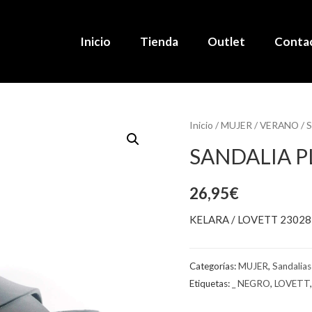
Inicio
Tienda
Outlet
Conta
Inicio
/
MUJER
/
VERANO
/
S
SANDALIA P
26,95
€
KELARA / LOVETT 23028
Categorías:
MUJER
,
Sandalias
Etiquetas:
_ NEGRO
,
LOVETT