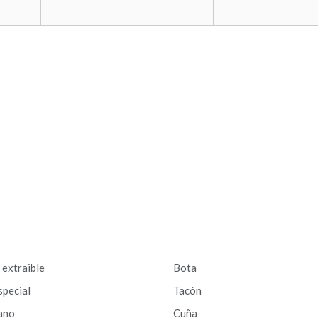
a extraible
Bota
special
Tacón
ano
Cuña