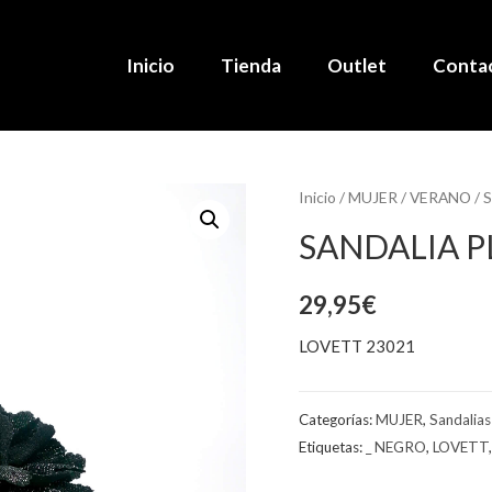
Inicio
Tienda
Outlet
Conta
Inicio
/
MUJER
/
VERANO
/
S
SANDALIA P
29,95
€
LOVETT 23021
Categorías:
MUJER
,
Sandalias
Etiquetas:
_ NEGRO
,
LOVETT