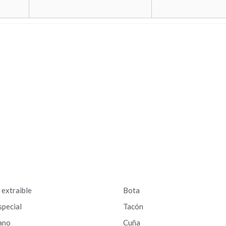
a extraible
Bota
special
Tacón
ano
Cuña