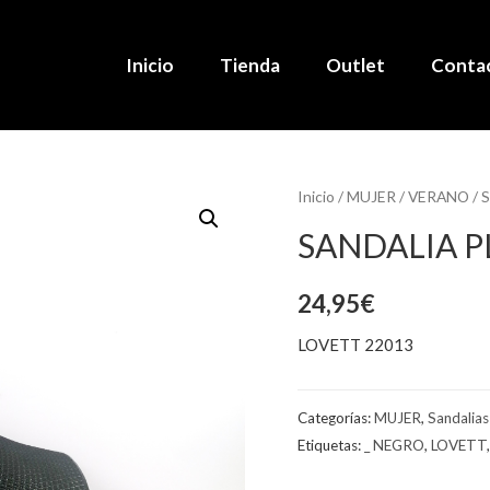
Inicio
Tienda
Outlet
Conta
Inicio
/
MUJER
/
VERANO
/
S
SANDALIA P
24,95
€
LOVETT 22013
Categorías:
MUJER
,
Sandalias
Etiquetas:
_ NEGRO
,
LOVETT