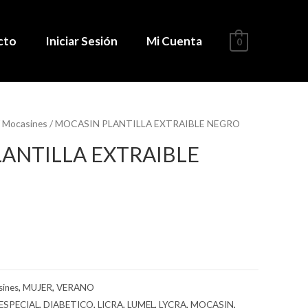
cto
Iniciar Sesión
Mi Cuenta
0
/
Mocasines
/ MOCASIN PLANTILLA EXTRAIBLE NEGRO
ANTILLA EXTRAIBLE
ines
,
MUJER
,
VERANO
ESPECIAL
,
DIABETICO
,
LICRA
,
LUMEL
,
LYCRA
,
MOCASIN
,