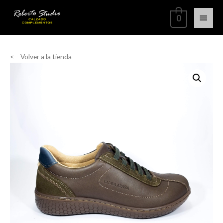
0
<-- Volver a la tienda