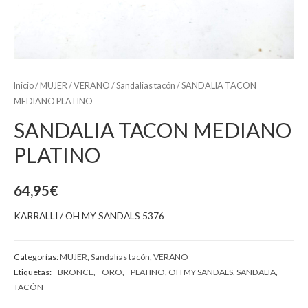
Inicio
/
MUJER
/
VERANO
/
Sandalias tacón
/ SANDALIA TACON
MEDIANO PLATINO
SANDALIA TACON MEDIANO
PLATINO
64,95
€
KARRALLI / OH MY SANDALS 5376
Categorías:
MUJER
,
Sandalias tacón
,
VERANO
Etiquetas:
_ BRONCE
,
_ ORO
,
_ PLATINO
,
OH MY SANDALS
,
SANDALIA
,
TACÓN