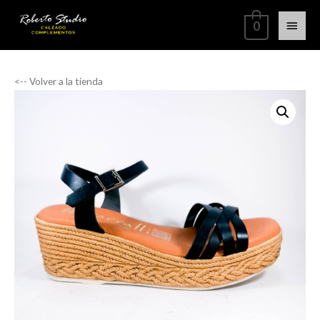
0
<-- Volver a la tienda