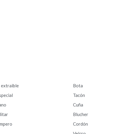
a extraible
Bota
special
Tacón
ano
Cuña
litar
Blucher
ampero
Cordón
Velcro