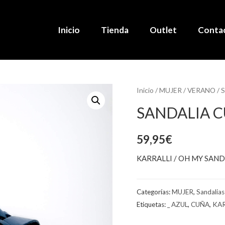
Inicio
Tienda
Outlet
Conta
Inicio
/
MUJER
/
VERANO
/
S
SANDALIA 
59,95
€
KARRALLI / OH MY SAND
Categorías:
MUJER
,
Sandalias
Etiquetas:
_ AZUL
,
CUÑA
,
KAR