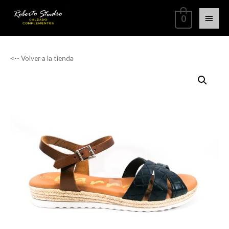
0
<-- Volver a la tienda