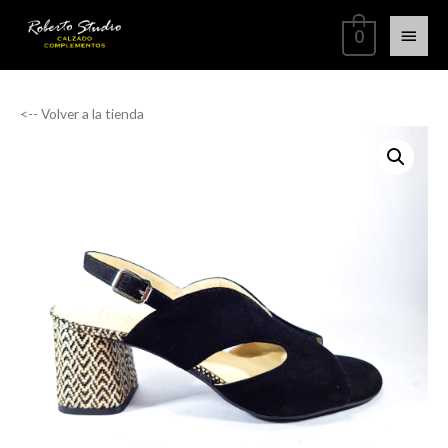
0
<-- Volver a la tienda