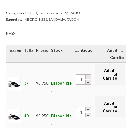
Categorías:
MUJER
,
Sandalias tacón
,
VERANO
Etiquetas:
_ NEGRO
,
KESS
,
SANDALIA
,
TACÓN
KESS
Imagen
Talla
Precio
Stock
Cantidad
Añadir al
Carrito
Añadir
al
Carrito
37
96,95
€
Disponible
!
Añadir
al
Carrito
40
96,95
€
Disponible
!