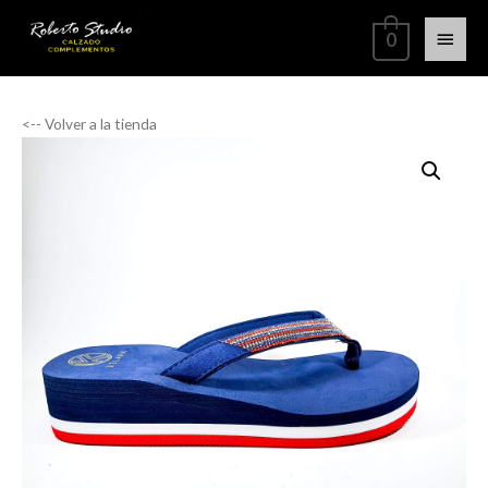
0
<-- Volver a la tienda