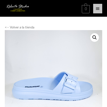
0
<-- Volver a la tienda