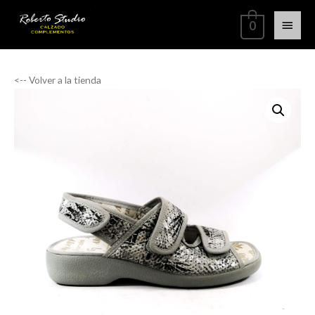
0
<-- Volver a la tienda