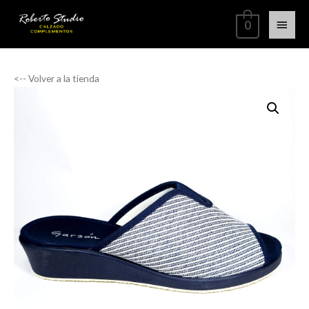
0
<-- Volver a la tienda