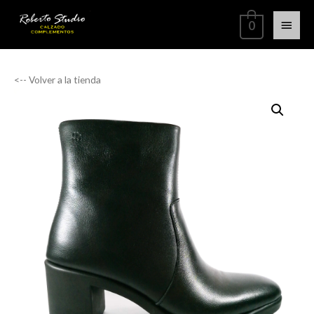
0
<-- Volver a la tienda