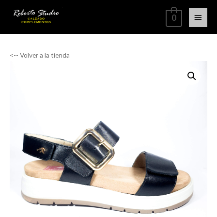
0
<-- Volver a la tienda