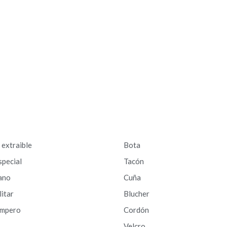
a extraible
Bota
special
Tacón
ano
Cuña
litar
Blucher
ampero
Cordón
Velcro