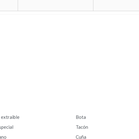
a extraible
Bota
special
Tacón
ano
Cuña