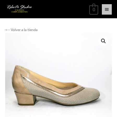
0
<-- Volver a la tienda