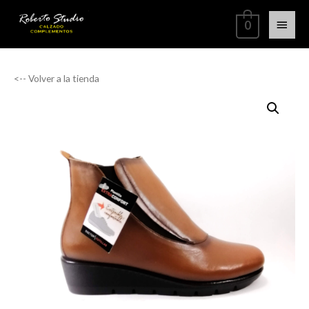
0
<-- Volver a la tienda