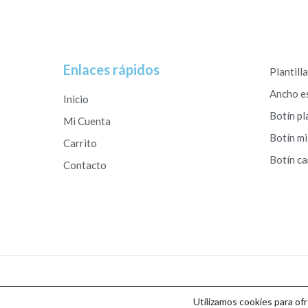
Enlaces rápidos
Plantill
Ancho e
Inicio
Botín pl
Mi Cuenta
Botín mi
Carrito
Botín c
Contacto
Copyright © 2026 Calzados Roberto Studio
Utilizamos cookies para of