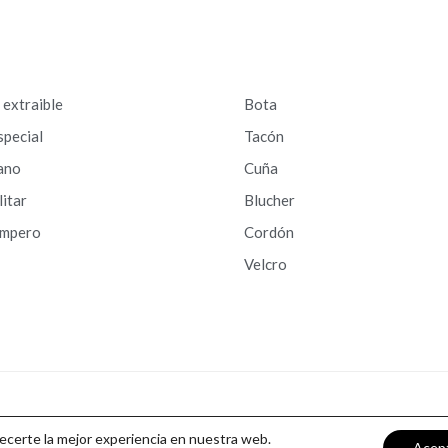
a extraible
Bota
special
Tacón
ano
Cuña
litar
Blucher
ampero
Cordón
Velcro
recerte la mejor experiencia en nuestra web.
Acep