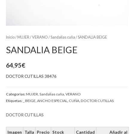
Inicio
/
MUJER
/
VERANO
/
Sandalias cuña
/ SANDALIA BEIGE
SANDALIA BEIGE
64,95
€
DOCTOR CUTILLAS 38476
Categorías:
MUJER
,
Sandalias cuña
,
VERANO
Etiquetas:
_ BEIGE
,
ANCHO ESPECIAL
,
CUÑA
,
DOCTOR CUTILLAS
DOCTOR CUTILLAS
Imagen
Talla
Precio
Stock
Cantidad
Añadir al