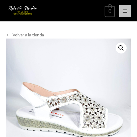
0
<-- Volver a la tienda