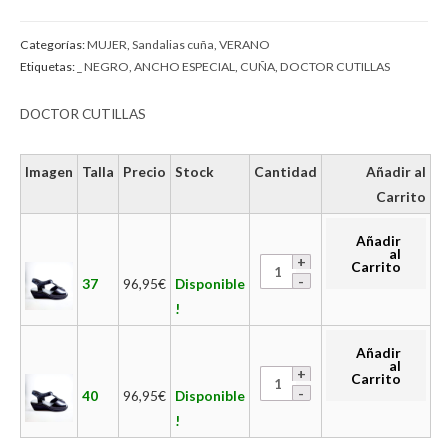
Categorías:
MUJER
,
Sandalias cuña
,
VERANO
Etiquetas:
_ NEGRO
,
ANCHO ESPECIAL
,
CUÑA
,
DOCTOR CUTILLAS
DOCTOR CUTILLAS
Imagen
Talla
Precio
Stock
Cantidad
Añadir al
Carrito
Añadir
al
Carrito
37
96,95
€
Disponible
!
Añadir
al
Carrito
40
96,95
€
Disponible
!