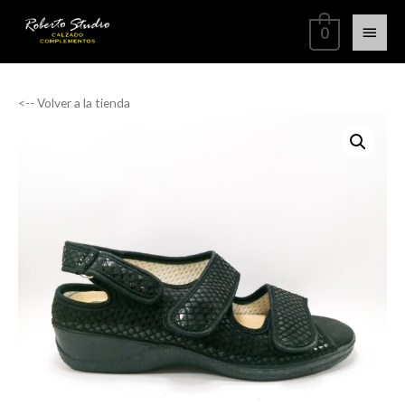
0
<-- Volver a la tienda