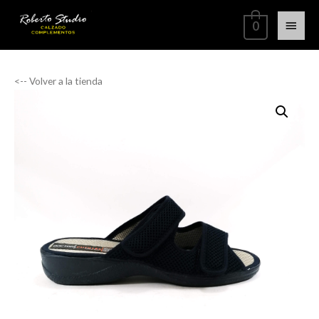
0
<-- Volver a la tienda