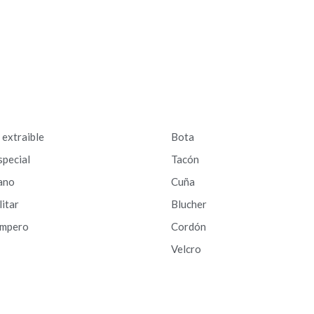
a extraible
Bota
special
Tacón
ano
Cuña
litar
Blucher
ampero
Cordón
Velcro