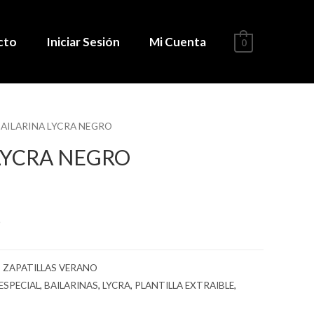
cto
Iniciar Sesión
Mi Cuenta
0
BAILARINA LYCRA NEGRO
LYCRA NEGRO
6
,
ZAPATILLAS VERANO
ESPECIAL
,
BAILARINAS
,
LYCRA
,
PLANTILLA EXTRAIBLE
,