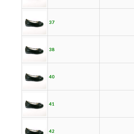
37
38
40
41
42