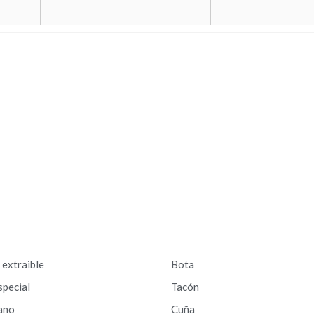
a extraible
Bota
special
Tacón
ano
Cuña