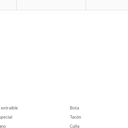
a extraible
Bota
special
Tacón
ano
Cuña