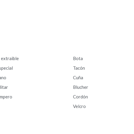
a extraible
Bota
special
Tacón
ano
Cuña
litar
Blucher
ampero
Cordón
Velcro