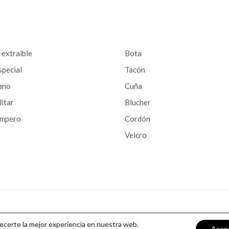
a extraible
Bota
special
Tacón
ano
Cuña
litar
Blucher
ampero
Cordón
Velcro
recerte la mejor experiencia en nuestra web.
Acep