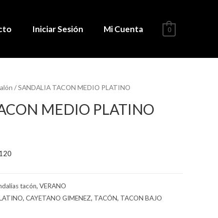
cto
Iniciar Sesión
Mi Cuenta
0
alón
/ SANDALIA TACON MEDIO PLATINO
TACON MEDIO PLATINO
120
ndalias tacón
,
VERANO
PLATINO
,
CAYETANO GIMENEZ
,
TACÓN
,
TACON BAJO