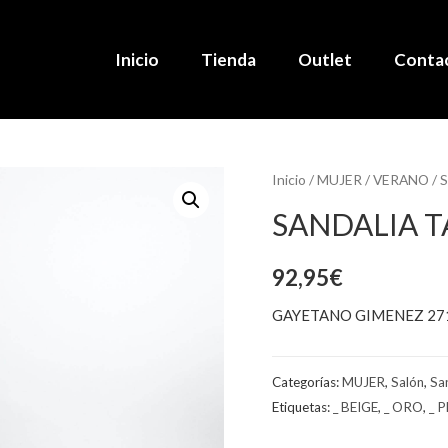
Inicio
Tienda
Outlet
Conta
Inicio
/
MUJER
/
VERANO
/
S
SANDALIA 
92,95
€
GAYETANO GIMENEZ 27
Categorías:
MUJER
,
Salón
,
Sa
Etiquetas:
_ BEIGE
,
_ ORO
,
_ 