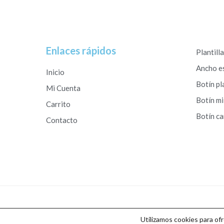
Enlaces rápidos
Plantill
Ancho e
Inicio
Botín pl
Mi Cuenta
Botín mi
Carrito
Botín c
Contacto
Copyright © 2026 Calzados Roberto Studio
Utilizamos cookies para of