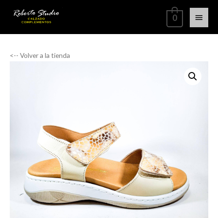
0
<-- Volver a la tienda