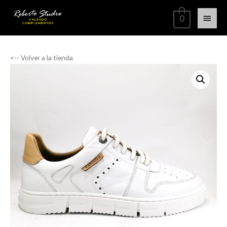
0
<-- Volver a la tienda