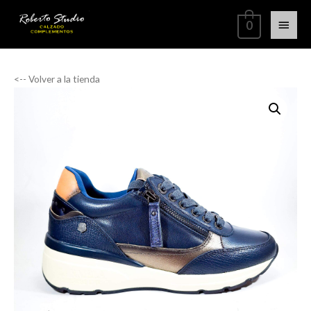
0
<-- Volver a la tienda