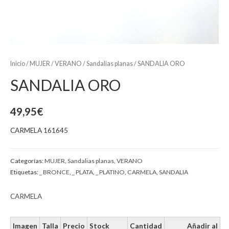
Inicio
/
MUJER
/
VERANO
/
Sandalias planas
/ SANDALIA ORO
SANDALIA ORO
49,95
€
CARMELA 161645
Categorías:
MUJER
,
Sandalias planas
,
VERANO
Etiquetas:
_ BRONCE
,
_ PLATA
,
_ PLATINO
,
CARMELA
,
SANDALIA
CARMELA
Imagen
Talla
Precio
Stock
Cantidad
Añadir al