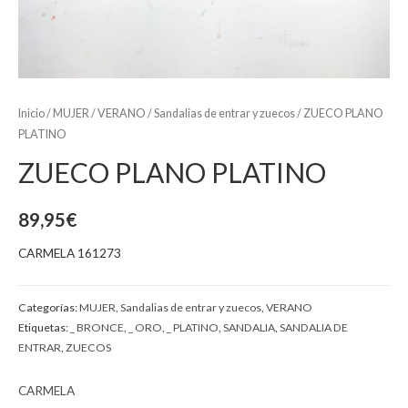
Inicio
/
MUJER
/
VERANO
/
Sandalias de entrar y zuecos
/ ZUECO PLANO
PLATINO
ZUECO PLANO PLATINO
89,95
€
CARMELA 161273
Categorías:
MUJER
,
Sandalias de entrar y zuecos
,
VERANO
Etiquetas:
_ BRONCE
,
_ ORO
,
_ PLATINO
,
SANDALIA
,
SANDALIA DE
ENTRAR
,
ZUECOS
CARMELA